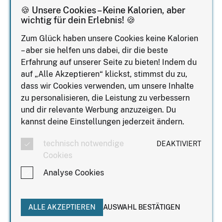
[ka:te:] Café
🍪 Unsere Cookies – Keine Kalorien, aber
wichtig für dein Erlebnis! 🍪
Liebe Erfurterin, stell dir einen Ort vor, an dem
Frauen zusammenkommen, um sich gegenseitig
Zum Glück haben unsere Cookies keine Kalorien
zu inspirieren, miteinander zu wachsen und ein
– aber sie helfen uns dabei, dir die beste
starkes Netzwerk aufzubauen.
Erfahrung auf unserer Seite zu bieten! Indem du
auf „Alle Akzeptieren“ klickst, stimmst du zu,
Genau das ist das Frauen Business Frühstück: ein
dass wir Cookies verwenden, um unsere Inhalte
Treffpunkt für Austausch, gegenseitige Unterstützung
zu personalisieren, die Leistung zu verbessern
und neue Verbindungen in deiner Stadt.
und dir relevante Werbung anzuzeigen. Du
Jede Frau bringt ihre ganz eigene Geschichte, ihre
kannst deine Einstellungen jederzeit ändern.
Herausforderungen und ihre Perspektiven mit. Indem
wir diese miteinander teilen, entsteht nicht nur
technisch notwendige
DEAKTIVIERT
Inspiration, sondern auch eine wertvolle
Cookies
Unterstützung, die uns weiterbringt. Gemeinsam
Analyse Cookies
lernen wir, wie wir unsere Ziele erreichen, unsere
Träume verwirklichen und unser Leben in Balance
halten können.
ALLE AKZEPTIEREN
AUSWAHL BESTÄTIGEN
Das Frauen Business Frühstück schafft einen Raum, in