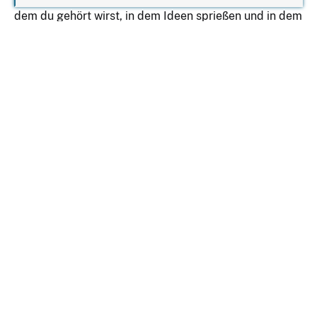
dem du gehört wirst, in dem Ideen sprießen und in dem
Verbindungen entstehen, die weit über den Morgen
hinaus wirken.
Komm zu unserem Treffen und erlebe, wie viel Kraft in
einem Netzwerk steckt, das von und für Frauen
geschaffen wurde. Lass uns gemeinsam die Grundlage
für etwas Großes schaffen – für dich, für uns, für die
Stadt.
Das Frühstück kostet 35€ und beinhaltet jeweils ein
Frühstück mit süßer und herzhafter Komponente
(Scones/Croissant + Laugengebäck/Brotkorb mit
verschiedenen süßen und herzhaften Dips) sowie ein
Heißgetränk pro Person, einen Impulsvortrag und die
Organisation der Veranstaltung. Die VVK-
Ticketgebühren sind bereits im Preis enthalten.
IN DEN WARENKORB