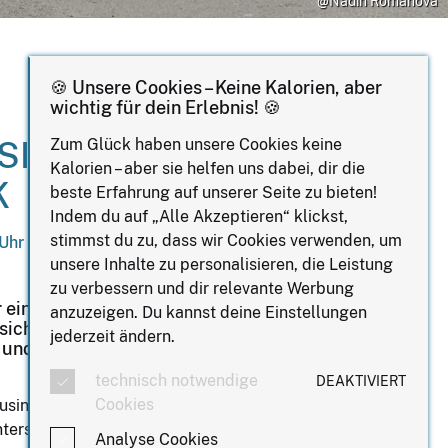
@Nadin Romanova
🍪 Unsere Cookies – Keine Kalorien, aber
wichtig für dein Erlebnis! 🍪
SINESS
Zum Glück haben unsere Cookies keine
Kalorien – aber sie helfen uns dabei, dir die
K
beste Erfahrung auf unserer Seite zu bieten!
Indem du auf „Alle Akzeptieren“ klickst,
stimmst du zu, dass wir Cookies verwenden, um
 Uhr
unsere Inhalte zu personalisieren, die Leistung
zu verbessern und dir relevante Werbung
ir einen Ort vor, an dem Frauen
anzuzeigen. Du kannst deine Einstellungen
h gegenseitig zu inspirieren,
jederzeit ändern.
 und ein starkes Netzwerk
technisch notwendige
DEAKTIVIERT
Cookies
siness Frühstück: ein Treffpunkt für
nterstützung und neue Verbindungen
Analyse Cookies