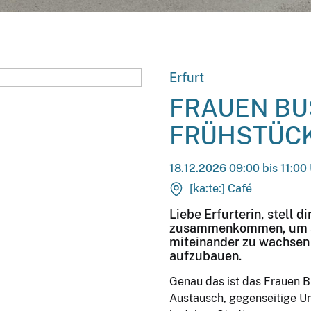
Erfurt
FRAUEN BU
FRÜHSTÜC
18.12.2026 09:00 bis 11:00
[ka:te:] Café
Liebe Erfurterin, stell d
zusammenkommen, um sic
miteinander zu wachsen
aufzubauen.
Genau das ist das Frauen Bu
Austausch, gegenseitige U