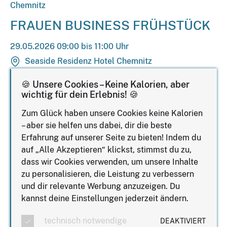
Chemnitz
FRAUEN BUSINESS FRÜHSTÜCK
29.05.2026 09:00 bis 11:00 Uhr
Seaside Residenz Hotel Chemnitz
In Chemnitz findet einmal pro Monat das Frauen
🍪 Unsere Cookies – Keine Kalorien, aber
Business Frühstück statt – ein inspirierendes Format
wichtig für dein Erlebnis! 🍪
für Austausch, neue Impulse und berufliche
Zum Glück haben unsere Cookies keine Kalorien
Vernetzung in entspannter, persönlicher Atmosphäre
– aber sie helfen uns dabei, dir die beste
abseits des klassischen Business-Alltags.
Erfahrung auf unserer Seite zu bieten! Indem du
Das Treffen richtet sich an Frauen aus Chemnitz und
auf „Alle Akzeptieren“ klickst, stimmst du zu,
Umgebung, die sich mit Gleichgesinnten vernetzen,
dass wir Cookies verwenden, um unsere Inhalte
neue Perspektiven gewinnen, voneinander lernen und
zu personalisieren, die Leistung zu verbessern
ihre Erfahrungen, Ideen sowie Herausforderungen
und dir relevante Werbung anzuzeigen. Du
offen teilen möchten.
kannst deine Einstellungen jederzeit ändern.
Das Frauen Business Frühstück bietet bewusst Raum
technisch notwendige
DEAKTIVIERT