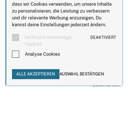
einem vertrauensvollen Miteinander.
dass wir Cookies verwenden, um unsere Inhalte
zu personalisieren, die Leistung zu verbessern
Das Frühstück kostet 35 € und beinhaltet ein
und dir relevante Werbung anzuzeigen. Du
reichhaltiges Buffet, alle Heißgetränke, einen
kannst deine Einstellungen jederzeit ändern.
inspirierenden Impulsvortrag mit Praxisbezug sowie
die komplette Organisation und Begleitung der
technisch notwendige
DEAKTIVIERT
Veranstaltung.
Cookies
Die VVK-Ticketgebühren sind bereits im Preis
Analyse Cookies
enthalten.
IN DEN WARENKORB
ALLE AKZEPTIEREN
AUSWAHL BESTÄTIGEN
Zehra Nur Sert