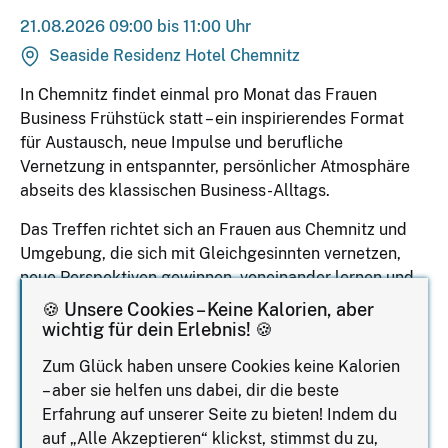
21.08.2026 09:00 bis 11:00 Uhr
Seaside Residenz Hotel Chemnitz
In Chemnitz findet einmal pro Monat das Frauen
Business Frühstück statt – ein inspirierendes Format
für Austausch, neue Impulse und berufliche
Vernetzung in entspannter, persönlicher Atmosphäre
abseits des klassischen Business-Alltags.
Das Treffen richtet sich an Frauen aus Chemnitz und
Umgebung, die sich mit Gleichgesinnten vernetzen,
neue Perspektiven gewinnen, voneinander lernen und
ihre Erfahrungen, Ideen sowie Herausforderungen
🍪 Unsere Cookies – Keine Kalorien, aber
offen teilen möchten.
wichtig für dein Erlebnis! 🍪
Das Frauen Business Frühstück bietet bewusst Raum
Zum Glück haben unsere Cookies keine Kalorien
für echte Gespräche, wertvolle Begegnungen und
– aber sie helfen uns dabei, dir die beste
neue Kontakte – ganz ohne große Bühne, dafür mit viel
Erfahrung auf unserer Seite zu bieten! Indem du
Herz, Offenheit, gegenseitiger Wertschätzung und
auf „Alle Akzeptieren“ klickst, stimmst du zu,