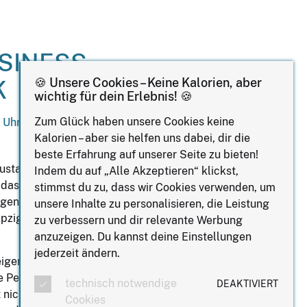
SINESS
🍪 Unsere Cookies – Keine Kalorien, aber
K
wichtig für dein Erlebnis! 🍪
Zum Glück haben unsere Cookies keine
 Uhr
Kalorien – aber sie helfen uns dabei, dir die
beste Erfahrung auf unserer Seite zu bieten!
 Austausch mit anderen Frauen auf
Indem du auf „Alle Akzeptieren“ klickst,
das Business Frauen Frühstück in
stimmst du zu, dass wir Cookies verwenden, um
genau das Richtige für dich! Das
unsere Inhalte zu personalisieren, die Leistung
pzig findet nun einmal monatlich hier
zu verbessern und dir relevante Werbung
anzuzeigen. Du kannst deine Einstellungen
jederzeit ändern.
eigene Geschichte, ihre
 Perspektiven mit. Indem wir diese
technisch notwendige
DEAKTIVIERT
 nicht nur Inspiration, sondern auch
Cookies