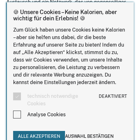
Austausch und ein Netzwerk, das von gegenseitiger
Unterstützung statt von Eigenwerbung lebt? Dann ist
🍪 Unsere Cookies – Keine Kalorien, aber
das Frauen Business Frauen in Bielefeld genau das
wichtig für dein Erlebnis! 🍪
Richtige für dich.
Zum Glück haben unsere Cookies keine Kalorien
Das erfolgreiche Format findet nun auch einmal im
– aber sie helfen uns dabei, dir die beste
Monat in Bielefeld statt und bringt Frauen aus den
Erfahrung auf unserer Seite zu bieten! Indem du
unterschiedlichsten Branchen und Lebensbereichen
auf „Alle Akzeptieren“ klickst, stimmst du zu,
zusammen, ob Angestellte, Führungskraft,
dass wir Cookies verwenden, um unsere Inhalte
Unternehmerin, Selbstständige, Gründerin oder
zu personalisieren, die Leistung zu verbessern
Studentin.
und dir relevante Werbung anzuzeigen. Du
kannst deine Einstellungen jederzeit ändern.
Jede Frau bringt ihre ganz eigene Geschichte, ihre
Erfahrungen und ihre Perspektiven mit. Genau darin
technisch notwendige
DEAKTIVIERT
liegt die Stärke unseres Netzwerks: Wir lernen
Cookies
voneinander, unterstützen uns gegenseitig und
Analyse Cookies
schaffen einen Raum, in dem echte Begegnungen
entstehen dürfen, ohne Druck, ohne
Verkaufsveranstaltung, dafür mit viel Offenheit und
ALLE AKZEPTIEREN
AUSWAHL BESTÄTIGEN
Wertschätzung.