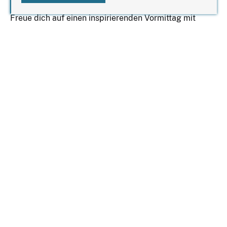
Freue dich auf einen inspirierenden Vormittag mit
einem abwechslungsreichen Frühstück, spannenden
Gesprächen und einem Impuls einer Speakerin, der
neue Denkanstöße gibt und zum Austausch einlädt.
Im Ticketpreis enthalten sind:
* das reichhaltige Frühstücksbuffet im "The Bernstein"
* ein Glas Orangensaft zur Begrüßung
* inspirierender Speakerinnen-Impuls
* moderierter Austausch in einer wertschätzenden
Atmosphäre
* Zeit für Gespräche und neue Begegnungen
* Inspiration für Beruf, Alltag und persönliche
Entwicklung