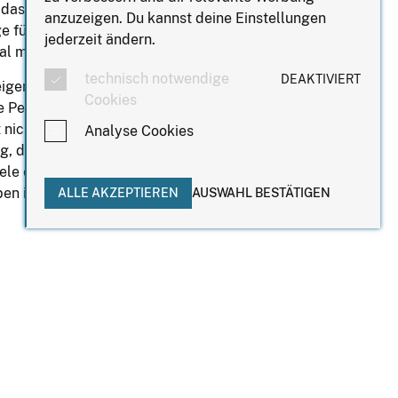
das Business Frauen Frühstück in
anzuzeigen. Du kannst deine Einstellungen
e für dich! Das erfolgreiche Format
jederzeit ändern.
l monatlich hier statt.
technisch notwendige
DEAKTIVIERT
eigene Geschichte, ihre
Cookies
 Perspektiven mit. Indem wir diese
 nicht nur Inspiration, sondern auch
Analyse Cookies
ng, die uns weiterbringt. Gemeinsam
Ziele erreichen, unsere Träume
ben in Balance halten können.
ALLE AKZEPTIEREN
AUSWAHL BESTÄTIGEN
ufes oder was im Kopf