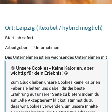
Ort: Leipzig (flexibel / hybrid möglich)
Start: ab sofort
Arbeitgeber: IT Unternehmen
Das Unternehmen ist ein wachsendes Unternehmen mit
klarer Vision, starken Werten und einem dynamischen
🍪 Unsere Cookies – Keine Kalorien, aber
Arbeitsumfeld. Zur Unterstützung der
wichtig für dein Erlebnis! 🍪
Geschäftsführung wird eine strukturierte, mitdenkende
und zuverlässige Persönlichkeit mit
Zum Glück haben unsere Cookies keine Kalorien
Organisationstalent gesucht.
– aber sie helfen uns dabei, dir die beste
Erfahrung auf unserer Seite zu bieten! Indem du
auf „Alle Akzeptieren“ klickst, stimmst du zu,
Was sind die Aufgaben?
dass wir Cookies verwenden, um unsere Inhalte